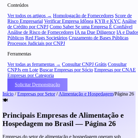
Conteúdos
Ver todos os artigos →
Homologação de Fornecedores
Score de
Risco Empresarial
Verificar Empresa Idônea
KYB e KYC
Análise
de Crédito por CNPJ
Como Saber Se uma Empresa É Confiável
Análise de Risco de Fornecedores
IA na Due Diligence
IA e Dado
Públicos
Red Flags Societários
Cruzamento de Bases Públicas
Processos Judiciais por CNPJ
Ferramentas
Ver todas as ferramentas →
Consultar CNPJ Grátis
Consultar
CNPJs em Lote
Buscar Empresas por Sócio
Empresas por CNAE
Empresas por Categoria
Solicitar Demonstração
Início
/
Empresas por Setor
/
Alimentação e Hospedagem
/
Página 26
🍽️
Principais Empresas de Alimentação e
Hospedagem no Brasil — Página 26
Empresas do setor de alimentação e hospedagem operam sob