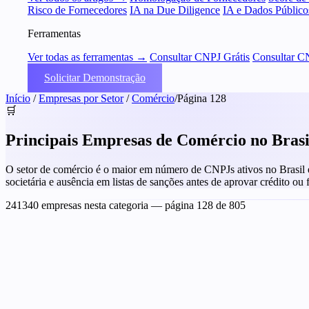
Risco de Fornecedores
IA na Due Diligence
IA e Dados Público
Ferramentas
Ver todas as ferramentas →
Consultar CNPJ Grátis
Consultar C
Solicitar Demonstração
Início
/
Empresas por Setor
/
Comércio
/
Página 128
🛒
Principais Empresas de Comércio no Bras
O setor de comércio é o maior em número de CNPJs ativos no Brasil e t
societária e ausência em listas de sanções antes de aprovar crédito ou
241340 empresas nesta categoria
— página 128 de 805