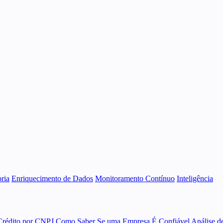
ria
Enriquecimento de Dados
Monitoramento Contínuo
Inteligência
Crédito por CNPJ
Como Saber Se uma Empresa É Confiável
Análise d