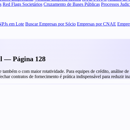
s
Red Flags Societários
Cruzamento de Bases Públicas
Processos Judi
NPJs em Lote
Buscar Empresas por Sócio
Empresas por CNAE
Empres
il — Página 128
ambém o com maior rotatividade. Para equipes de crédito, análise de fo
 fechar contratos de fornecimento é prática indispensável para reduzir in