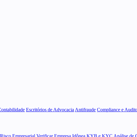
Contabilidade
Escritórios de Advocacia
Antifraude
Compliance e Audito
 Risco Empresarial
Verificar Empresa Idônea
KYB e KYC
Análise de 