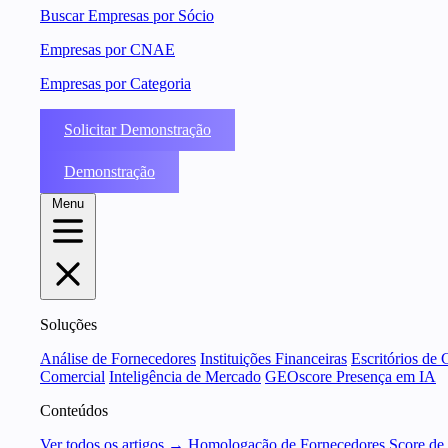
Buscar Empresas por Sócio
Empresas por CNAE
Empresas por Categoria
Solicitar Demonstração
Demonstração
Menu
Soluções
Análise de Fornecedores
Instituições Financeiras
Escritórios de 
Comercial
Inteligência de Mercado
GEOscore Presença em IA
Conteúdos
Ver todos os artigos →
Homologação de Fornecedores
Score de