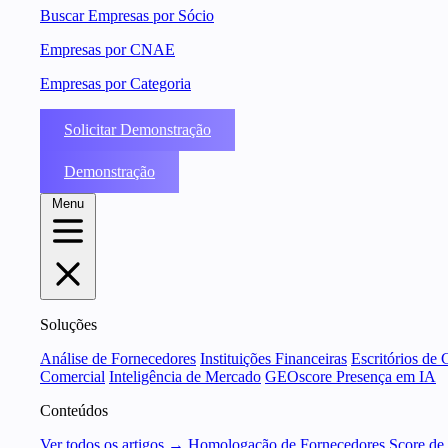
Buscar Empresas por Sócio
Empresas por CNAE
Empresas por Categoria
Solicitar Demonstração
Demonstração
Menu
Soluções
Análise de Fornecedores
Instituições Financeiras
Escritórios de 
Comercial
Inteligência de Mercado
GEOscore Presença em IA
Conteúdos
Ver todos os artigos →
Homologação de Fornecedores
Score de