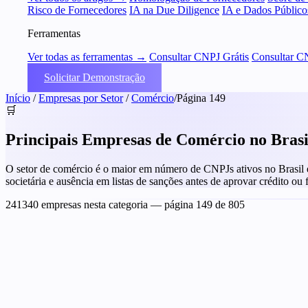
Risco de Fornecedores
IA na Due Diligence
IA e Dados Público
Ferramentas
Ver todas as ferramentas →
Consultar CNPJ Grátis
Consultar C
Solicitar Demonstração
Início
/
Empresas por Setor
/
Comércio
/
Página 149
🛒
Principais Empresas de Comércio no Bras
O setor de comércio é o maior em número de CNPJs ativos no Brasil e t
societária e ausência em listas de sanções antes de aprovar crédito ou
241340 empresas nesta categoria
— página 149 de 805