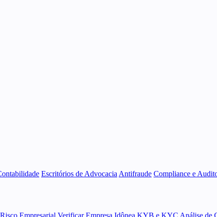
Contabilidade
Escritórios de Advocacia
Antifraude
Compliance e Audito
 Risco Empresarial
Verificar Empresa Idônea
KYB e KYC
Análise de 