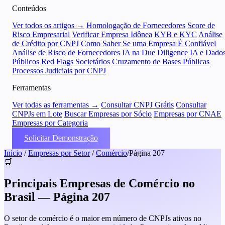
Conteúdos
Ver todos os artigos →
Homologação de Fornecedores
Score de
Risco Empresarial
Verificar Empresa Idônea
KYB e KYC
Análise
de Crédito por CNPJ
Como Saber Se uma Empresa É Confiável
Análise de Risco de Fornecedores
IA na Due Diligence
IA e Dado
Públicos
Red Flags Societários
Cruzamento de Bases Públicas
Processos Judiciais por CNPJ
Ferramentas
Ver todas as ferramentas →
Consultar CNPJ Grátis
Consultar
CNPJs em Lote
Buscar Empresas por Sócio
Empresas por CNAE
Empresas por Categoria
Solicitar Demonstração
Início
/
Empresas por Setor
/
Comércio
/
Página 207
🛒
Principais Empresas de Comércio no
Brasil — Página 207
O setor de comércio é o maior em número de CNPJs ativos no