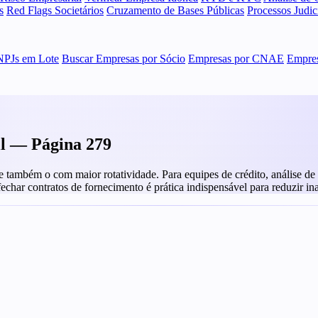
s
Red Flags Societários
Cruzamento de Bases Públicas
Processos Judi
NPJs em Lote
Buscar Empresas por Sócio
Empresas por CNAE
Empres
il — Página 279
ambém o com maior rotatividade. Para equipes de crédito, análise de fo
 fechar contratos de fornecimento é prática indispensável para reduzir in