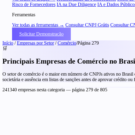
Risco de Fornecedores
IA na Due Diligence
IA e Dados Público
Ferramentas
Ver todas as ferramentas →
Consultar CNPJ Grátis
Consultar C
Solicitar Demonstração
Início
/
Empresas por Setor
/
Comércio
/
Página 279
🛒
Principais Empresas de Comércio no Bras
O setor de comércio é o maior em número de CNPJs ativos no Brasil e t
societária e ausência em listas de sanções antes de aprovar crédito ou
241340 empresas nesta categoria
— página 279 de 805