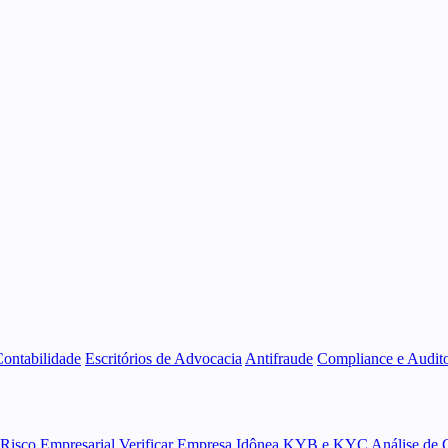
Contabilidade
Escritórios de Advocacia
Antifraude
Compliance e Audito
 Risco Empresarial
Verificar Empresa Idônea
KYB e KYC
Análise de 