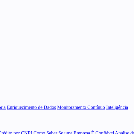
ria
Enriquecimento de Dados
Monitoramento Contínuo
Inteligência
Crédito por CNPJ
Como Saber Se uma Empresa É Confiável
Análise d