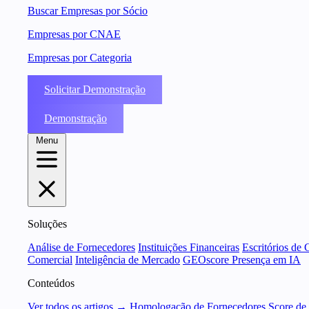
Buscar Empresas por Sócio
Empresas por CNAE
Empresas por Categoria
Solicitar Demonstração
Demonstração
Menu
Soluções
Análise de Fornecedores
Instituições Financeiras
Escritórios de 
Comercial
Inteligência de Mercado
GEOscore Presença em IA
Conteúdos
Ver todos os artigos →
Homologação de Fornecedores
Score de