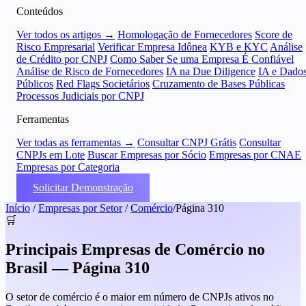
Conteúdos
Ver todos os artigos →
Homologação de Fornecedores
Score de
Risco Empresarial
Verificar Empresa Idônea
KYB e KYC
Análise
de Crédito por CNPJ
Como Saber Se uma Empresa É Confiável
Análise de Risco de Fornecedores
IA na Due Diligence
IA e Dado
Públicos
Red Flags Societários
Cruzamento de Bases Públicas
Processos Judiciais por CNPJ
Ferramentas
Ver todas as ferramentas →
Consultar CNPJ Grátis
Consultar
CNPJs em Lote
Buscar Empresas por Sócio
Empresas por CNAE
Empresas por Categoria
Solicitar Demonstração
Início
/
Empresas por Setor
/
Comércio
/
Página 310
🛒
Principais Empresas de Comércio no
Brasil — Página 310
O setor de comércio é o maior em número de CNPJs ativos no