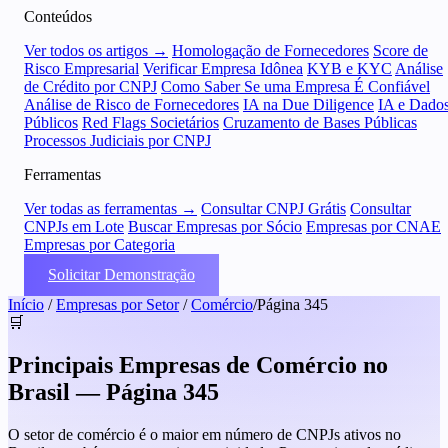
Conteúdos
Ver todos os artigos →
Homologação de Fornecedores
Score de
Risco Empresarial
Verificar Empresa Idônea
KYB e KYC
Análise
de Crédito por CNPJ
Como Saber Se uma Empresa É Confiável
Análise de Risco de Fornecedores
IA na Due Diligence
IA e Dado
Públicos
Red Flags Societários
Cruzamento de Bases Públicas
Processos Judiciais por CNPJ
Ferramentas
Ver todas as ferramentas →
Consultar CNPJ Grátis
Consultar
CNPJs em Lote
Buscar Empresas por Sócio
Empresas por CNAE
Empresas por Categoria
Solicitar Demonstração
Início
/
Empresas por Setor
/
Comércio
/
Página 345
🛒
Principais Empresas de Comércio no
Brasil — Página 345
O setor de comércio é o maior em número de CNPJs ativos no