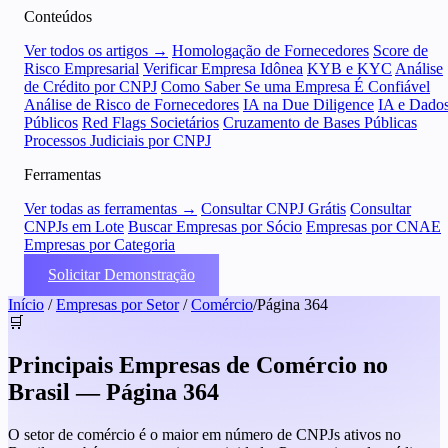
Conteúdos
Ver todos os artigos →
Homologação de Fornecedores
Score de
Risco Empresarial
Verificar Empresa Idônea
KYB e KYC
Análise
de Crédito por CNPJ
Como Saber Se uma Empresa É Confiável
Análise de Risco de Fornecedores
IA na Due Diligence
IA e Dado
Públicos
Red Flags Societários
Cruzamento de Bases Públicas
Processos Judiciais por CNPJ
Ferramentas
Ver todas as ferramentas →
Consultar CNPJ Grátis
Consultar
CNPJs em Lote
Buscar Empresas por Sócio
Empresas por CNAE
Empresas por Categoria
Solicitar Demonstração
Início
/
Empresas por Setor
/
Comércio
/
Página 364
🛒
Principais Empresas de Comércio no
Brasil — Página 364
O setor de comércio é o maior em número de CNPJs ativos no