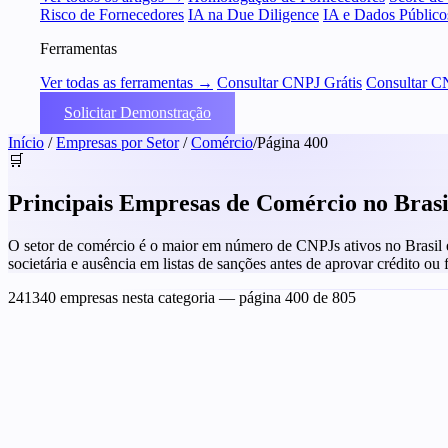
Risco de Fornecedores
IA na Due Diligence
IA e Dados Público
Ferramentas
Ver todas as ferramentas →
Consultar CNPJ Grátis
Consultar C
Solicitar Demonstração
Início
/
Empresas por Setor
/
Comércio
/
Página 400
🛒
Principais Empresas de Comércio no Bras
O setor de comércio é o maior em número de CNPJs ativos no Brasil e t
societária e ausência em listas de sanções antes de aprovar crédito ou
241340 empresas nesta categoria
— página 400 de 805