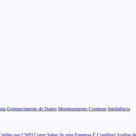
ria
Enriquecimento de Dados
Monitoramento Contínuo
Inteligência
Crédito por CNPJ
Como Saber Se uma Empresa É Confiável
Análise d