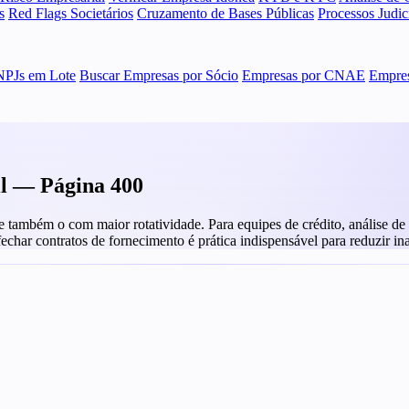
s
Red Flags Societários
Cruzamento de Bases Públicas
Processos Judi
NPJs em Lote
Buscar Empresas por Sócio
Empresas por CNAE
Empres
il — Página 400
ambém o com maior rotatividade. Para equipes de crédito, análise de fo
 fechar contratos de fornecimento é prática indispensável para reduzir in