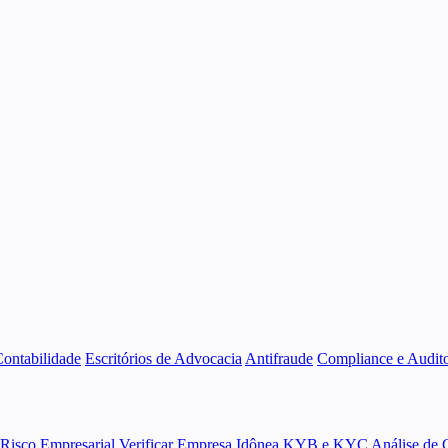
Contabilidade
Escritórios de Advocacia
Antifraude
Compliance e Audito
 Risco Empresarial
Verificar Empresa Idônea
KYB e KYC
Análise de 