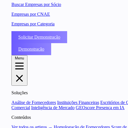
Buscar Empresas por Sócio
Empresas por CNAE
Empresas por Categoria
Solicitar Demonstração
Demonstração
Menu
Soluções
Análise de Fornecedores
Instituições Financeiras
Escritórios de 
Comercial
Inteligência de Mercado
GEOscore Presença em IA
Conteúdos
Ver todos os artigos →
Homologação de Fornecedores
Score de