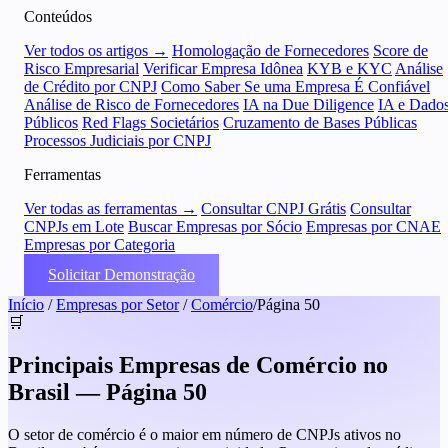
Conteúdos
Ver todos os artigos →
Homologação de Fornecedores
Score de
Risco Empresarial
Verificar Empresa Idônea
KYB e KYC
Análise
de Crédito por CNPJ
Como Saber Se uma Empresa É Confiável
Análise de Risco de Fornecedores
IA na Due Diligence
IA e Dado
Públicos
Red Flags Societários
Cruzamento de Bases Públicas
Processos Judiciais por CNPJ
Ferramentas
Ver todas as ferramentas →
Consultar CNPJ Grátis
Consultar
CNPJs em Lote
Buscar Empresas por Sócio
Empresas por CNAE
Empresas por Categoria
Solicitar Demonstração
Início
/
Empresas por Setor
/
Comércio
/
Página 50
🛒
Principais Empresas de Comércio no
Brasil — Página 50
O setor de comércio é o maior em número de CNPJs ativos no