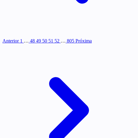
Anterior
1
…
48
49
50
51
52
…
805
Próxima