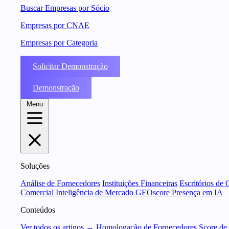
Buscar Empresas por Sócio
Empresas por CNAE
Empresas por Categoria
Solicitar Demonstração
Demonstração
Menu
Soluções
Análise de Fornecedores
Instituições Financeiras
Escritórios de 
Comercial
Inteligência de Mercado
GEOscore Presença em IA
Conteúdos
Ver todos os artigos →
Homologação de Fornecedores
Score de