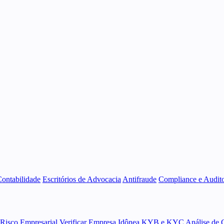
Contabilidade
Escritórios de Advocacia
Antifraude
Compliance e Audito
 Risco Empresarial
Verificar Empresa Idônea
KYB e KYC
Análise de 