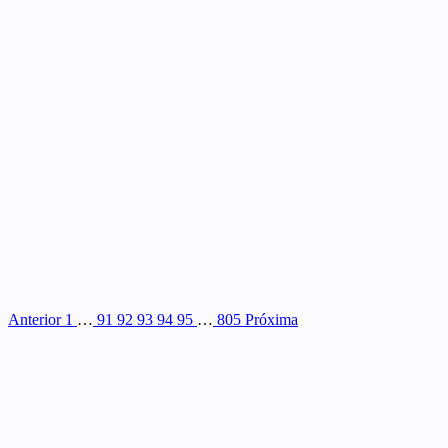
Anterior
1
…
91
92
93
94
95
…
805
Próxima