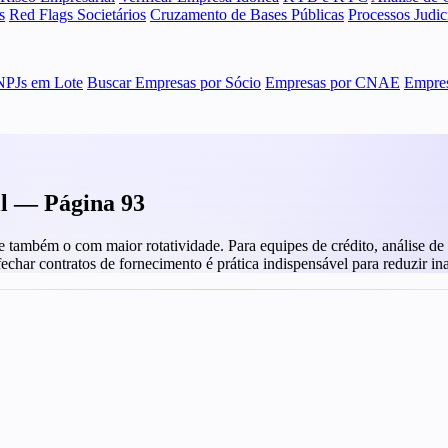
s
Red Flags Societários
Cruzamento de Bases Públicas
Processos Judi
NPJs em Lote
Buscar Empresas por Sócio
Empresas por CNAE
Empres
il — Página 93
ambém o com maior rotatividade. Para equipes de crédito, análise de fo
 fechar contratos de fornecimento é prática indispensável para reduzir in