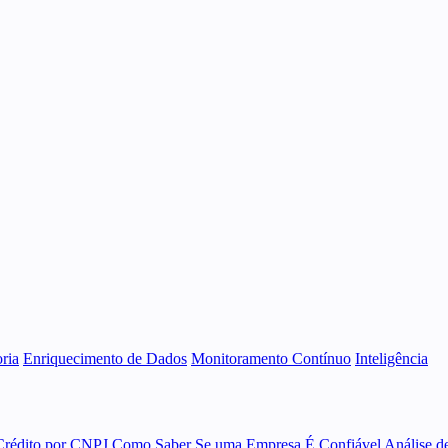
ria
Enriquecimento de Dados
Monitoramento Contínuo
Inteligência
Crédito por CNPJ
Como Saber Se uma Empresa É Confiável
Análise d