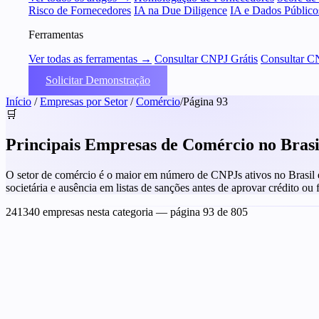
Risco de Fornecedores
IA na Due Diligence
IA e Dados Público
Ferramentas
Ver todas as ferramentas →
Consultar CNPJ Grátis
Consultar C
Solicitar Demonstração
Início
/
Empresas por Setor
/
Comércio
/
Página 93
🛒
Principais Empresas de Comércio no Bras
O setor de comércio é o maior em número de CNPJs ativos no Brasil e t
societária e ausência em listas de sanções antes de aprovar crédito ou
241340 empresas nesta categoria
— página 93 de 805