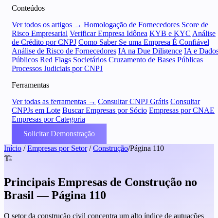
Conteúdos
Ver todos os artigos →
Homologação de Fornecedores
Score de
Risco Empresarial
Verificar Empresa Idônea
KYB e KYC
Análise
de Crédito por CNPJ
Como Saber Se uma Empresa É Confiável
Análise de Risco de Fornecedores
IA na Due Diligence
IA e Dado
Públicos
Red Flags Societários
Cruzamento de Bases Públicas
Processos Judiciais por CNPJ
Ferramentas
Ver todas as ferramentas →
Consultar CNPJ Grátis
Consultar
CNPJs em Lote
Buscar Empresas por Sócio
Empresas por CNAE
Empresas por Categoria
Solicitar Demonstração
Início
/
Empresas por Setor
/
Construção
/
Página 110
🏗️
Principais Empresas de Construção no
Brasil — Página 110
O setor da construção civil concentra um alto índice de autuações