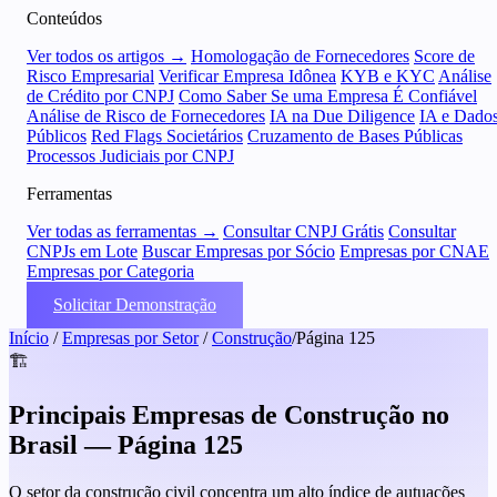
Conteúdos
Ver todos os artigos →
Homologação de Fornecedores
Score de
Risco Empresarial
Verificar Empresa Idônea
KYB e KYC
Análise
de Crédito por CNPJ
Como Saber Se uma Empresa É Confiável
Análise de Risco de Fornecedores
IA na Due Diligence
IA e Dado
Públicos
Red Flags Societários
Cruzamento de Bases Públicas
Processos Judiciais por CNPJ
Ferramentas
Ver todas as ferramentas →
Consultar CNPJ Grátis
Consultar
CNPJs em Lote
Buscar Empresas por Sócio
Empresas por CNAE
Empresas por Categoria
Solicitar Demonstração
Início
/
Empresas por Setor
/
Construção
/
Página 125
🏗️
Principais Empresas de Construção no
Brasil — Página 125
O setor da construção civil concentra um alto índice de autuações