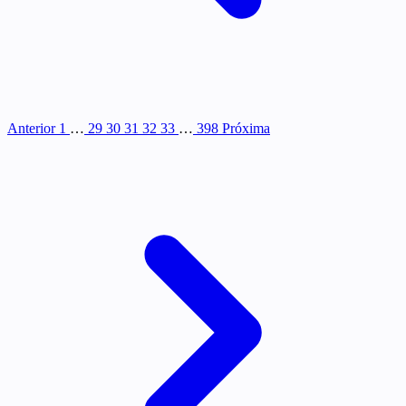
Anterior
1
…
29
30
31
32
33
…
398
Próxima