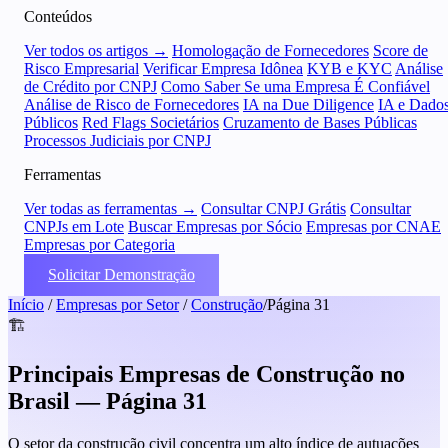
Conteúdos
Ver todos os artigos →
Homologação de Fornecedores
Score de
Risco Empresarial
Verificar Empresa Idônea
KYB e KYC
Análise
de Crédito por CNPJ
Como Saber Se uma Empresa É Confiável
Análise de Risco de Fornecedores
IA na Due Diligence
IA e Dado
Públicos
Red Flags Societários
Cruzamento de Bases Públicas
Processos Judiciais por CNPJ
Ferramentas
Ver todas as ferramentas →
Consultar CNPJ Grátis
Consultar
CNPJs em Lote
Buscar Empresas por Sócio
Empresas por CNAE
Empresas por Categoria
Solicitar Demonstração
Início
/
Empresas por Setor
/
Construção
/
Página 31
🏗️
Principais Empresas de Construção no
Brasil — Página 31
O setor da construção civil concentra um alto índice de autuações