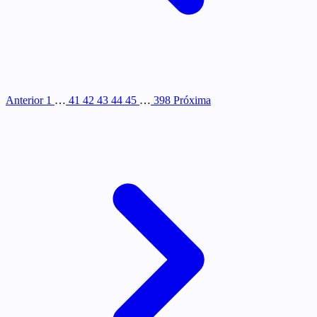
Anterior
1
…
41
42
43
44
45
…
398
Próxima