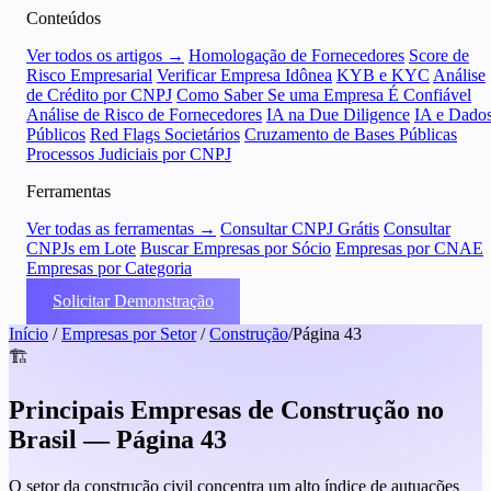
Conteúdos
Ver todos os artigos →
Homologação de Fornecedores
Score de
Risco Empresarial
Verificar Empresa Idônea
KYB e KYC
Análise
de Crédito por CNPJ
Como Saber Se uma Empresa É Confiável
Análise de Risco de Fornecedores
IA na Due Diligence
IA e Dado
Públicos
Red Flags Societários
Cruzamento de Bases Públicas
Processos Judiciais por CNPJ
Ferramentas
Ver todas as ferramentas →
Consultar CNPJ Grátis
Consultar
CNPJs em Lote
Buscar Empresas por Sócio
Empresas por CNAE
Empresas por Categoria
Solicitar Demonstração
Início
/
Empresas por Setor
/
Construção
/
Página 43
🏗️
Principais Empresas de Construção no
Brasil — Página 43
O setor da construção civil concentra um alto índice de autuações