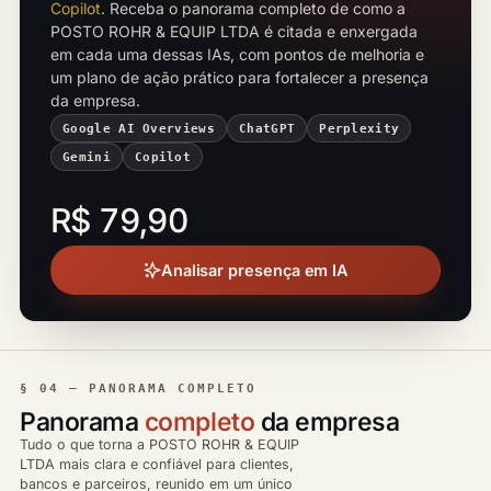
Copilot
. Receba o panorama completo de como a
POSTO ROHR & EQUIP LTDA é citada e enxergada
em cada uma dessas IAs, com pontos de melhoria e
um plano de ação prático para fortalecer a presença
da empresa.
Google AI Overviews
ChatGPT
Perplexity
Gemini
Copilot
R$ 79,90
Analisar presença em IA
§ 04 — PANORAMA COMPLETO
Panorama
completo
da empresa
Tudo o que torna a POSTO ROHR & EQUIP
LTDA mais clara e confiável para clientes,
bancos e parceiros, reunido em um único