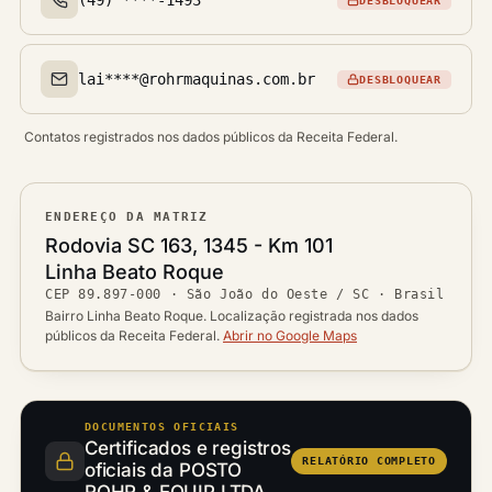
DESBLOQUEAR
Telefone(s)
lai****@rohrmaquinas.com.br
DESBLOQUEAR
Email(s)
Contatos registrados nos dados públicos da Receita Federal.
ENDEREÇO DA MATRIZ
Logradouro
Rodovia SC 163, 1345 - Km 101
Bairro
Linha Beato Roque
Ver localização no mapa
CEP
89.897-000
·
São João do Oeste / SC
· Brasil
CEP
Cidade / UF
Bairro Linha Beato Roque. Localização registrada nos dados
públicos da Receita Federal.
Abrir no Google Maps
DOCUMENTOS OFICIAIS
Certificados e registros
RELATÓRIO COMPLETO
oficiais da POSTO