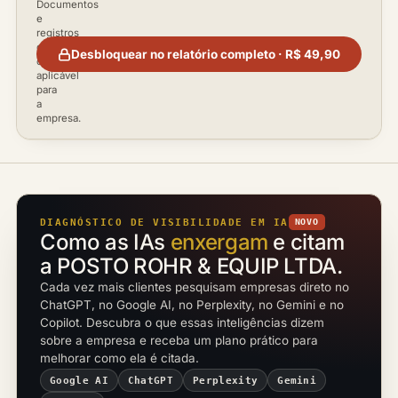
Documentos
e
registros
disponíveis
Desbloquear no relatório completo · R$ 49,90
conforme
aplicável
para
a
empresa.
DIAGNÓSTICO DE VISIBILIDADE EM IA
NOVO
Como as IAs
enxergam
e citam
a POSTO ROHR & EQUIP LTDA.
Cada vez mais clientes pesquisam empresas direto no
ChatGPT, no Google AI, no Perplexity, no Gemini e no
Copilot. Descubra o que essas inteligências dizem
sobre a empresa e receba um plano prático para
melhorar como ela é citada.
Google AI
ChatGPT
Perplexity
Gemini