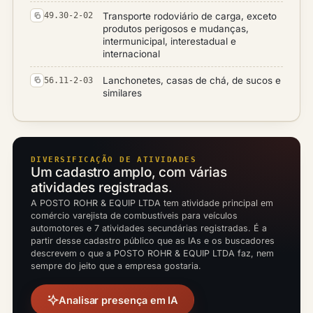
Transporte rodoviário de carga, exceto
49.30-2-02
produtos perigosos e mudanças,
intermunicipal, interestadual e
internacional
Lanchonetes, casas de chá, de sucos e
56.11-2-03
similares
DIVERSIFICAÇÃO DE ATIVIDADES
Um cadastro amplo, com várias
atividades registradas.
A POSTO ROHR & EQUIP LTDA tem atividade principal em
comércio varejista de combustíveis para veículos
automotores e 7 atividades secundárias registradas. É a
partir desse cadastro público que as IAs e os buscadores
descrevem o que a POSTO ROHR & EQUIP LTDA faz, nem
sempre do jeito que a empresa gostaria.
Analisar presença em IA