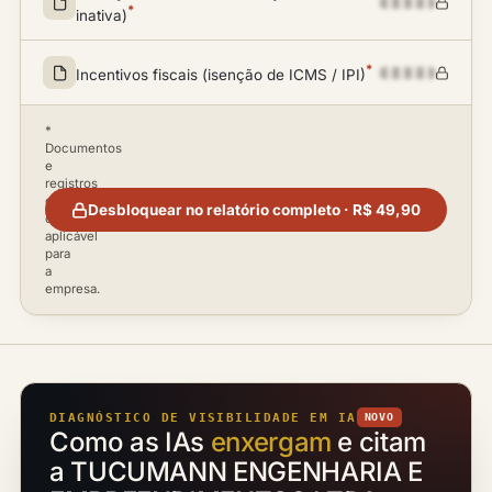
*
inativa)
*
Incentivos fiscais (isenção de ICMS / IPI)
*
Documentos
e
registros
disponíveis
Desbloquear no relatório completo · R$ 49,90
conforme
aplicável
para
a
empresa.
DIAGNÓSTICO DE VISIBILIDADE EM IA
NOVO
Como as IAs
enxergam
e citam
a TUCUMANN ENGENHARIA E