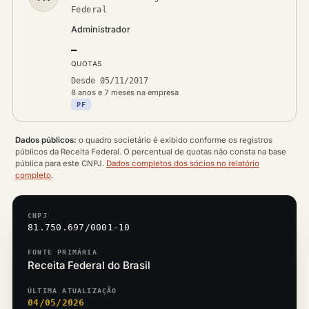
Federal
Administrador
—
QUOTAS
Desde 05/11/2017
8 anos e 7 meses na empresa
PF
Dados públicos:
o quadro societário é exibido conforme os registros
públicos da Receita Federal. O percentual de quotas não consta na base
pública para este CNPJ.
Dados completos dos sócios no relatório
completo
.
CNPJ
81.750.697/0001-10
FONTE PRIMÁRIA
Receita Federal do Brasil
ÚLTIMA ATUALIZAÇÃO
04/05/2026