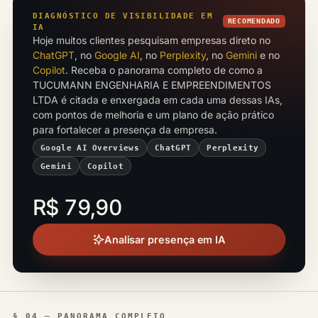
DIAGNÓSTICO DE VISIBILIDADE EM
RECOMENDADO
IA
Hoje muitos clientes pesquisam empresas direto no
ChatGPT
, no
Google AI
, no
Perplexity
, no
Gemini
e no
Copilot
. Receba o panorama completo de como a
TUCUMANN ENGENHARIA E EMPREENDIMENTOS
LTDA é citada e enxergada em cada uma dessas IAs,
com pontos de melhoria e um plano de ação prático
para fortalecer a presença da empresa.
Google AI Overviews
ChatGPT
Perplexity
Gemini
Copilot
R$ 79,90
Analisar presença em IA
§ 04 — PANORAMA COMPLETO