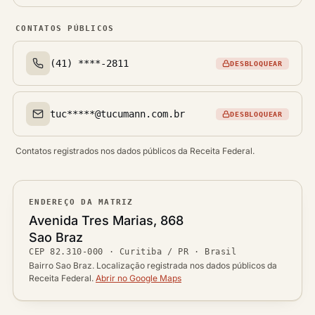
CONTATOS PÚBLICOS
(41) ****-2811
DESBLOQUEAR
Telefone(s)
tuc*****@tucumann.com.br
DESBLOQUEAR
Email(s)
Contatos registrados nos dados públicos da Receita Federal.
ENDEREÇO DA MATRIZ
Logradouro
Avenida Tres Marias, 868
Bairro
Sao Braz
Ver localização no mapa
CEP
82.310-000
·
Curitiba / PR
· Brasil
CEP
Cidade / UF
Bairro Sao Braz. Localização registrada nos dados públicos da
Receita Federal.
Abrir no Google Maps