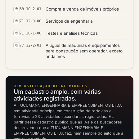
Compra e venda de imóveis próprios
68.10-2-01
Serviços de engenharia
71.12-0-00
Testes e análises técnicas
71.20-1-00
Aluguel de máquinas e equipamentos
77.32-2-01
para construção sem operador, exceto
andaimes
DIVERSIFICAÇÃO DE ATIVIDADES
Um cadastro amplo, com várias
atividades registradas.
A TUCUMANN ENGENHARIA E EMPREENDIMENTOS LTDA
tem atividade principal em construção de rodovias e
ferrovias e 23 atividades secundárias registradas. É a
partir desse cadastro público que as IAs e os buscadores
descrevem o que a TUCUMANN ENGENHARIA E
EMPREENDIMENTOS LTDA faz, nem sempre do jeito que a
empresa gostaria.