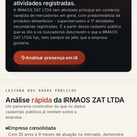
atividades registradas.
A IRMAOS ZAT LTDA tem atividade principal em comércio
varejista de mercadorias em geral, com predominância de
produtos alimentícios - supermercados e 17 atividades
secundárias registradas. É a partir desse cadastro público
que as IAs e os buscadores descrevem o que a IRMAOS
ZAT LTDA faz, nem sempre do jeito que a empresa
gostaria.
Analisar presença em IA
LEITURA DOS DADOS PÚBLICOS
Análise
rápida
da IRMAOS ZAT LTDA
Um panorama construtivo do que os dados
cadastrais públicos já revelam sobre a
empresa.
Empresa consolidada
Com 35 anos e 9 meses de atuação no mercado, demonstra