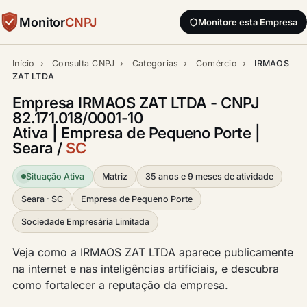
Monitor
CNPJ
Monitore esta Empresa
Início
›
Consulta CNPJ
›
Categorias
›
Comércio
›
IRMAOS
ZAT LTDA
Empresa IRMAOS ZAT LTDA - CNPJ
82.171.018/0001-10
Ativa | Empresa de Pequeno Porte |
Seara /
SC
Situação Ativa
Matriz
35 anos e 9 meses de atividade
Seara · SC
Empresa de Pequeno Porte
Sociedade Empresária Limitada
Veja como a IRMAOS ZAT LTDA aparece publicamente
na internet e nas inteligências artificiais, e descubra
como fortalecer a reputação da empresa.