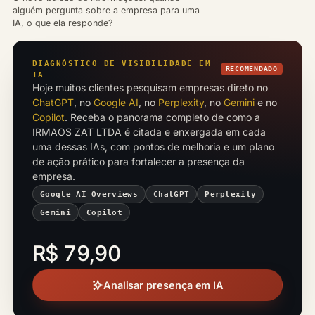
alguém pergunta sobre a empresa para uma
IA, o que ela responde?
DIAGNÓSTICO DE VISIBILIDADE EM
RECOMENDADO
IA
Hoje muitos clientes pesquisam empresas direto no
ChatGPT
, no
Google AI
, no
Perplexity
, no
Gemini
e no
Copilot
. Receba o panorama completo de como a
IRMAOS ZAT LTDA é citada e enxergada em cada
uma dessas IAs, com pontos de melhoria e um plano
de ação prático para fortalecer a presença da
empresa.
Google AI Overviews
ChatGPT
Perplexity
Gemini
Copilot
R$ 79,90
Analisar presença em IA