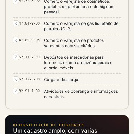
Comércio varejista de cosméticos,
47.72-5-00
produtos de perfumaria e de higiene
pessoal
Comércio varejista de gás liqüefeito de
47.84-9-00
petróleo (GLP)
Comércio varejista de produtos
47.89-0-05
saneantes domissanitários
Depósitos de mercadorias para
52.11-7-99
terceiros, exceto armazéns gerais e
guarda-móveis
Carga e descarga
52.12-5-00
Atividades de cobrança e informações
82.91-1-00
cadastrais
DIVERSIFICAÇÃO DE ATIVIDADES
Um cadastro amplo, com várias