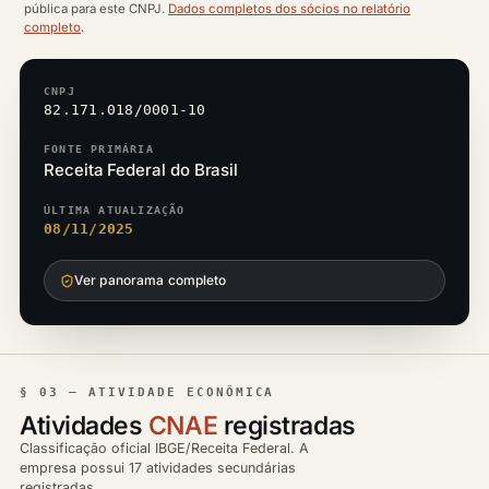
pública para este CNPJ.
Dados completos dos sócios no relatório
completo
.
CNPJ
82.171.018/0001-10
FONTE PRIMÁRIA
Receita Federal do Brasil
ÚLTIMA ATUALIZAÇÃO
08/11/2025
Ver panorama completo
§ 03 — ATIVIDADE ECONÔMICA
Atividades
CNAE
registradas
Classificação oficial IBGE/Receita Federal. A
empresa possui 17 atividades secundárias
registradas.