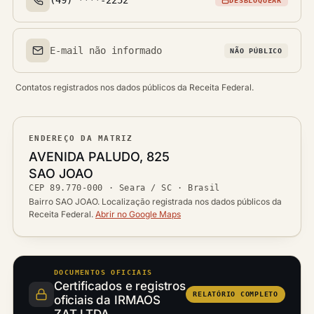
DESBLOQUEAR
Telefone(s)
E-mail não informado
NÃO PÚBLICO
Email(s)
Contatos registrados nos dados públicos da Receita Federal.
ENDEREÇO DA MATRIZ
Logradouro
AVENIDA PALUDO, 825
Bairro
SAO JOAO
Ver localização no mapa
CEP
89.770-000
·
Seara / SC
· Brasil
CEP
Cidade / UF
Bairro SAO JOAO. Localização registrada nos dados públicos da
Receita Federal.
Abrir no Google Maps
DOCUMENTOS OFICIAIS
Certificados e registros
RELATÓRIO COMPLETO
oficiais da IRMAOS