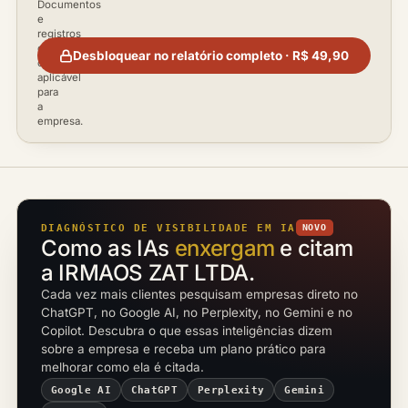
Documentos
e
registros
disponíveis
Desbloquear no relatório completo · R$ 49,90
conforme
aplicável
para
a
empresa.
DIAGNÓSTICO DE VISIBILIDADE EM IA
NOVO
Como as IAs
enxergam
e citam
a IRMAOS ZAT LTDA.
Cada vez mais clientes pesquisam empresas direto no
ChatGPT, no Google AI, no Perplexity, no Gemini e no
Copilot. Descubra o que essas inteligências dizem
sobre a empresa e receba um plano prático para
melhorar como ela é citada.
Google AI
ChatGPT
Perplexity
Gemini