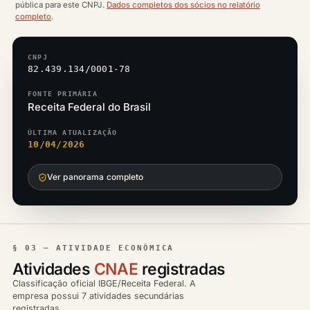
pública para este CNPJ.
Dados completos dos sócios no relatório
completo
.
CNPJ
82.439.134/0001-78
FONTE PRIMÁRIA
Receita Federal do Brasil
ÚLTIMA ATUALIZAÇÃO
10/04/2026
Ver panorama completo
§ 03 — ATIVIDADE ECONÔMICA
Atividades
CNAE
registradas
Classificação oficial IBGE/Receita Federal. A
empresa possui 7 atividades secundárias
registradas.