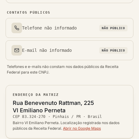
CONTATOS PÚBLICOS
Telefone não informado
NÃO PÚBLICO
Telefone(s)
E-mail não informado
NÃO PÚBLICO
Email(s)
Telefones e e-mails não constam nos dados públicos da Receita
Federal para este CNPJ.
ENDEREÇO DA MATRIZ
Logradouro
Rua Benevenuto Rattman, 225
Bairro
Vl Emiliano Perneta
Ver localização no mapa
CEP
83.324-270
·
Pinhais / PR
· Brasil
CEP
Cidade / UF
Bairro Vl Emiliano Perneta. Localização registrada nos dados
públicos da Receita Federal.
Abrir no Google Maps