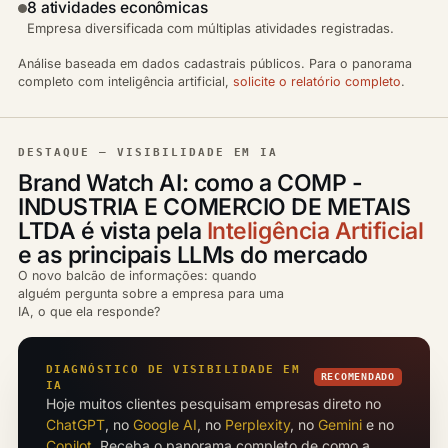
8 atividades econômicas
Empresa diversificada com múltiplas atividades registradas.
Análise baseada em dados cadastrais públicos. Para o panorama
completo com inteligência artificial,
solicite o relatório completo
.
DESTAQUE — VISIBILIDADE EM IA
Brand Watch AI: como a COMP -
INDUSTRIA E COMERCIO DE METAIS
LTDA é vista pela
Inteligência Artificial
e as principais LLMs do mercado
O novo balcão de informações: quando
alguém pergunta sobre a empresa para uma
IA, o que ela responde?
DIAGNÓSTICO DE VISIBILIDADE EM
RECOMENDADO
IA
Hoje muitos clientes pesquisam empresas direto no
ChatGPT
, no
Google AI
, no
Perplexity
, no
Gemini
e no
Copilot
. Receba o panorama completo de como a