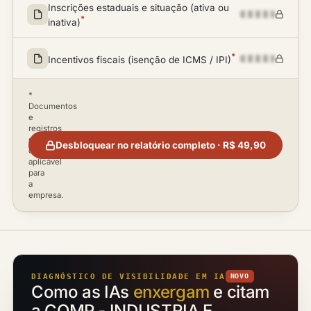
Inscrições estaduais e situação (ativa ou
*
inativa)
*
Incentivos fiscais (isenção de ICMS / IPI)
*
Documentos
e
registros
disponíveis
Desbloquear no relatório completo · R$ 49,90
conforme
aplicável
para
a
empresa.
DIAGNÓSTICO DE VISIBILIDADE EM IA
NOVO
Como as IAs
enxergam
e citam
a COMP - INDUSTRIA E