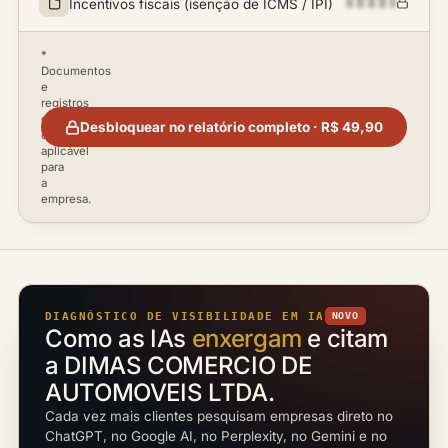
Incentivos fiscais (isenção de ICMS / IPI)
*
Documentos
e
registros
disponíveis
Desbloquear no relatório completo · R$ 49,90
conforme
aplicável
para
a
empresa.
DIAGNÓSTICO DE VISIBILIDADE EM IA
NOVO
Como as IAs
enxergam
e citam
a DIMAS COMERCIO DE
AUTOMOVEIS LTDA.
Cada vez mais clientes pesquisam empresas direto no
ChatGPT, no Google AI, no Perplexity, no Gemini e no