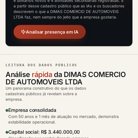
e utilitários novos e 4 atividades secundárias registradas. É
a partir desse cadastro público que as IAs e os buscadores
descrevem o que a DIMAS COMERCIO DE AUTOMOVEIS
LTDA faz, nem sempre do jeito que a empresa gostaria.
Analisar presença em IA
LEITURA DOS DADOS PÚBLICOS
Análise
rápida
da DIMAS COMERCIO
DE AUTOMOVEIS LTDA
Um panorama construtivo do que os dados
cadastrais públicos já revelam sobre a
empresa.
Empresa consolidada
Com 50 anos e 1 mês de atuação no mercado, demonstra
estabilidade operacional.
Capital social: R$ 3.440.000,00