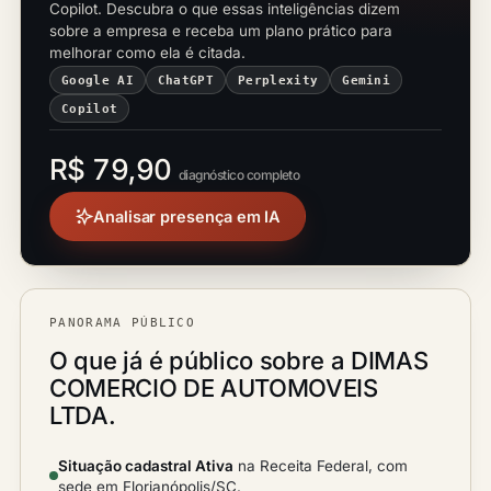
Copilot. Descubra o que essas inteligências dizem
sobre a empresa e receba um plano prático para
melhorar como ela é citada.
Google AI
ChatGPT
Perplexity
Gemini
Copilot
R$ 79,90
diagnóstico completo
Analisar presença em IA
PANORAMA PÚBLICO
O que já é público sobre a DIMAS
COMERCIO DE AUTOMOVEIS
LTDA.
Situação cadastral Ativa
na Receita Federal, com
sede em Florianópolis/SC.