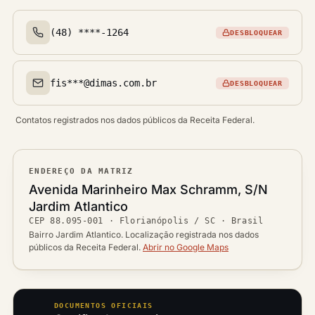
(48) ****-1264
DESBLOQUEAR
Telefone(s)
fis***@dimas.com.br
DESBLOQUEAR
Email(s)
Contatos registrados nos dados públicos da Receita Federal.
ENDEREÇO DA MATRIZ
Logradouro
Avenida Marinheiro Max Schramm, S/N
Bairro
Jardim Atlantico
Ver localização no mapa
CEP
88.095-001
·
Florianópolis / SC
· Brasil
CEP
Cidade / UF
Bairro Jardim Atlantico. Localização registrada nos dados
públicos da Receita Federal.
Abrir no Google Maps
DOCUMENTOS OFICIAIS