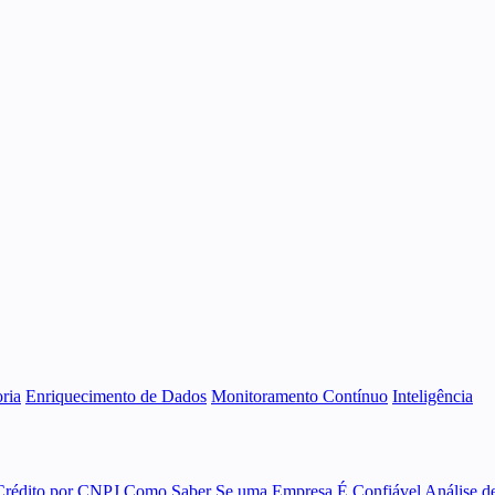
ria
Enriquecimento de Dados
Monitoramento Contínuo
Inteligência
Crédito por CNPJ
Como Saber Se uma Empresa É Confiável
Análise d