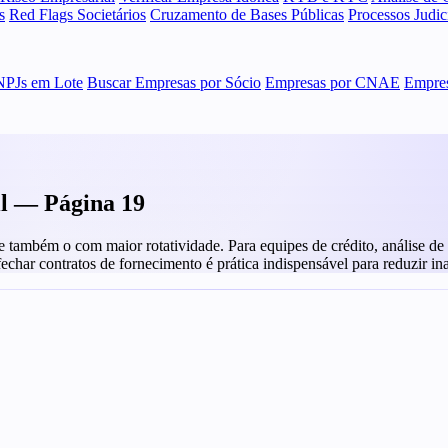
s
Red Flags Societários
Cruzamento de Bases Públicas
Processos Judi
NPJs em Lote
Buscar Empresas por Sócio
Empresas por CNAE
Empres
il — Página 19
ambém o com maior rotatividade. Para equipes de crédito, análise de fo
 fechar contratos de fornecimento é prática indispensável para reduzir in