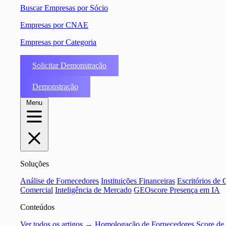
Buscar Empresas por Sócio
Empresas por CNAE
Empresas por Categoria
Solicitar Demonstração
Demonstração
Menu
Soluções
Análise de Fornecedores
Instituições Financeiras
Escritórios de 
Comercial
Inteligência de Mercado
GEOscore Presença em IA
Conteúdos
Ver todos os artigos →
Homologação de Fornecedores
Score de