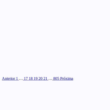
Anterior
1
…
17
18
19
20
21
…
805
Próxima