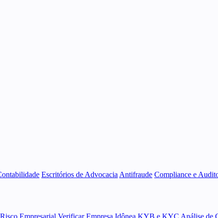
Contabilidade
Escritórios de Advocacia
Antifraude
Compliance e Audito
 Risco Empresarial
Verificar Empresa Idônea
KYB e KYC
Análise de 