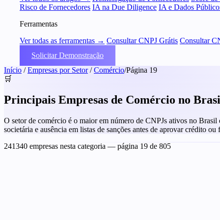
Risco de Fornecedores
IA na Due Diligence
IA e Dados Público
Ferramentas
Ver todas as ferramentas →
Consultar CNPJ Grátis
Consultar C
Solicitar Demonstração
Início
/
Empresas por Setor
/
Comércio
/
Página 19
🛒
Principais Empresas de Comércio no Bras
O setor de comércio é o maior em número de CNPJs ativos no Brasil e t
societária e ausência em listas de sanções antes de aprovar crédito ou
241340 empresas nesta categoria
— página 19 de 805