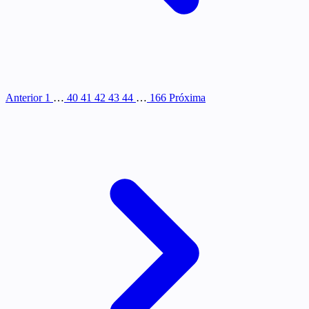
Anterior
1
…
40
41
42
43
44
…
166
Próxima