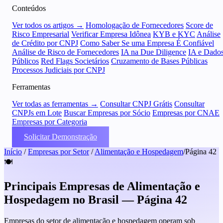
Conteúdos
Ver todos os artigos →
Homologação de Fornecedores
Score de
Risco Empresarial
Verificar Empresa Idônea
KYB e KYC
Análise
de Crédito por CNPJ
Como Saber Se uma Empresa É Confiável
Análise de Risco de Fornecedores
IA na Due Diligence
IA e Dado
Públicos
Red Flags Societários
Cruzamento de Bases Públicas
Processos Judiciais por CNPJ
Ferramentas
Ver todas as ferramentas →
Consultar CNPJ Grátis
Consultar
CNPJs em Lote
Buscar Empresas por Sócio
Empresas por CNAE
Empresas por Categoria
Solicitar Demonstração
Início
/
Empresas por Setor
/
Alimentação e Hospedagem
/
Página 42
🍽️
Principais Empresas de Alimentação e
Hospedagem no Brasil — Página 42
Empresas do setor de alimentação e hospedagem operam sob