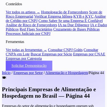
Conteúdos
Ver todos os artigos →
Homologação de Fornecedores
Score de
Risco Empresarial
Verificar Empresa Idônea
KYB e KYC
Análise
de Crédito por CNPJ
Como Saber Se uma Empresa É Confiável
Análise de Risco de Fornecedores
IA na Due Diligence
IA e Dado
Públicos
Red Flags Societários
Cruzamento de Bases Públicas
Processos Judiciais por CNPJ
Ferramentas
Ver todas as ferramentas →
Consultar CNPJ Grátis
Consultar
CNPJs em Lote
Buscar Empresas por Sócio
Empresas por CNAE
Empresas por Categoria
Solicitar Demonstração
Início
/
Empresas por Setor
/
Alimentação e Hospedagem
/
Página 44
🍽️
Principais Empresas de Alimentação e
Hospedagem no Brasil — Página 44
Empresas do setor de alimentação e hospedagem operam sob