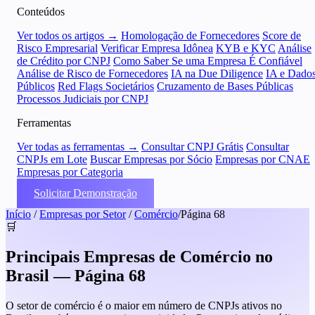
Conteúdos
Ver todos os artigos →
Homologação de Fornecedores
Score de
Risco Empresarial
Verificar Empresa Idônea
KYB e KYC
Análise
de Crédito por CNPJ
Como Saber Se uma Empresa É Confiável
Análise de Risco de Fornecedores
IA na Due Diligence
IA e Dado
Públicos
Red Flags Societários
Cruzamento de Bases Públicas
Processos Judiciais por CNPJ
Ferramentas
Ver todas as ferramentas →
Consultar CNPJ Grátis
Consultar
CNPJs em Lote
Buscar Empresas por Sócio
Empresas por CNAE
Empresas por Categoria
Solicitar Demonstração
Início
/
Empresas por Setor
/
Comércio
/
Página 68
🛒
Principais Empresas de Comércio no
Brasil — Página 68
O setor de comércio é o maior em número de CNPJs ativos no