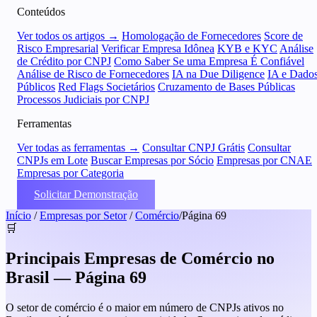
Conteúdos
Ver todos os artigos →
Homologação de Fornecedores
Score de
Risco Empresarial
Verificar Empresa Idônea
KYB e KYC
Análise
de Crédito por CNPJ
Como Saber Se uma Empresa É Confiável
Análise de Risco de Fornecedores
IA na Due Diligence
IA e Dado
Públicos
Red Flags Societários
Cruzamento de Bases Públicas
Processos Judiciais por CNPJ
Ferramentas
Ver todas as ferramentas →
Consultar CNPJ Grátis
Consultar
CNPJs em Lote
Buscar Empresas por Sócio
Empresas por CNAE
Empresas por Categoria
Solicitar Demonstração
Início
/
Empresas por Setor
/
Comércio
/
Página 69
🛒
Principais Empresas de Comércio no
Brasil — Página 69
O setor de comércio é o maior em número de CNPJs ativos no