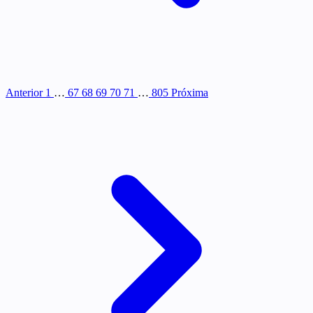
Anterior
1
…
67
68
69
70
71
…
805
Próxima