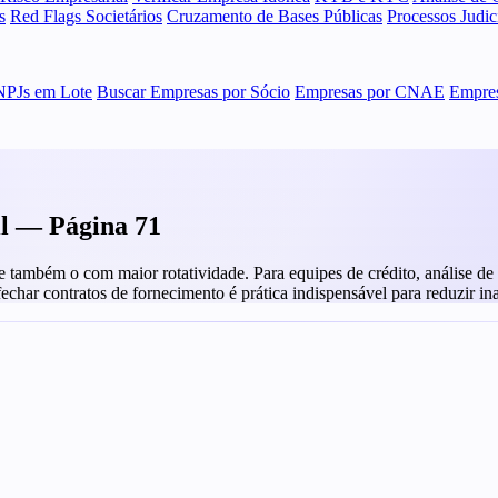
s
Red Flags Societários
Cruzamento de Bases Públicas
Processos Judi
NPJs em Lote
Buscar Empresas por Sócio
Empresas por CNAE
Empres
il — Página 71
ambém o com maior rotatividade. Para equipes de crédito, análise de fo
 fechar contratos de fornecimento é prática indispensável para reduzir in