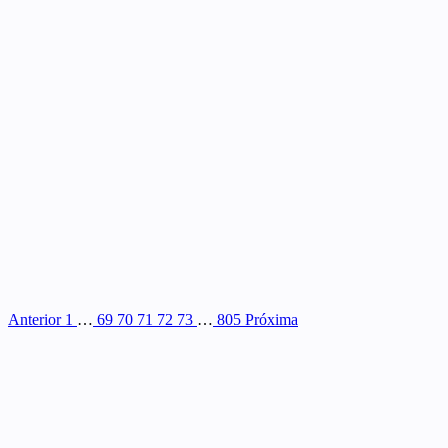
Anterior
1
…
69
70
71
72
73
…
805
Próxima