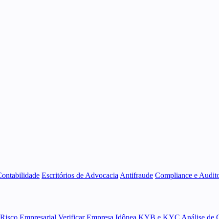
Contabilidade
Escritórios de Advocacia
Antifraude
Compliance e Audito
 Risco Empresarial
Verificar Empresa Idônea
KYB e KYC
Análise de 