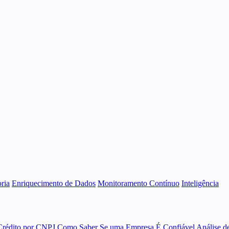
ria
Enriquecimento de Dados
Monitoramento Contínuo
Inteligência
Crédito por CNPJ
Como Saber Se uma Empresa É Confiável
Análise d