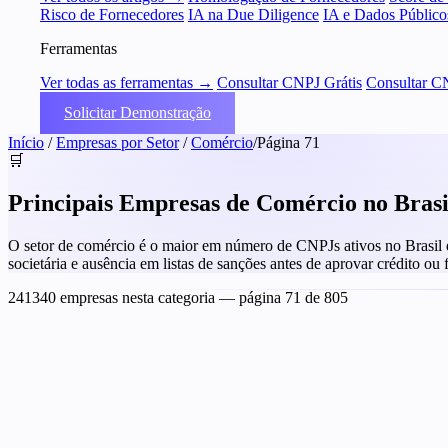
Risco de Fornecedores
IA na Due Diligence
IA e Dados Público
Ferramentas
Ver todas as ferramentas →
Consultar CNPJ Grátis
Consultar C
Solicitar Demonstração
Início
/
Empresas por Setor
/
Comércio
/
Página 71
🛒
Principais Empresas de Comércio no Bras
O setor de comércio é o maior em número de CNPJs ativos no Brasil e t
societária e ausência em listas de sanções antes de aprovar crédito ou
241340 empresas nesta categoria
— página 71 de 805