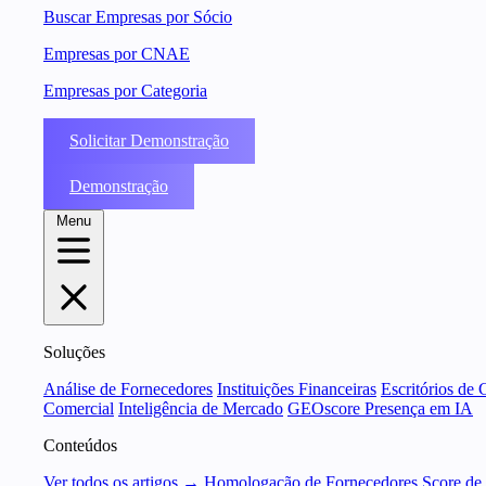
Buscar Empresas por Sócio
Empresas por CNAE
Empresas por Categoria
Solicitar Demonstração
Demonstração
Menu
Soluções
Análise de Fornecedores
Instituições Financeiras
Escritórios de 
Comercial
Inteligência de Mercado
GEOscore Presença em IA
Conteúdos
Ver todos os artigos →
Homologação de Fornecedores
Score de